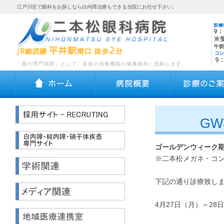
江戸川区で眼科をお探しなら白内障治療もできる当院にお任せ下さい。
「眼の専門病院」として、皆様の視覚機能の健康維持に貢献します。
ホーム
病院概要
G
ゴールデンウィーク
※二本松メガネ・コ
下記の通り診療致し
4月27日（月）～2