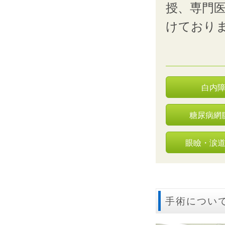
授、専門
けており
白内
糖尿病網
眼瞼・涙
手術につい