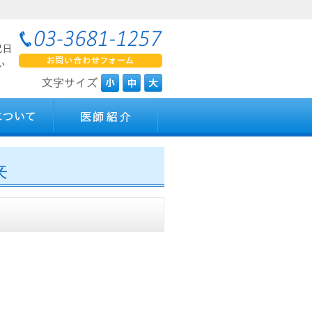
内
手術について
医師紹介
来