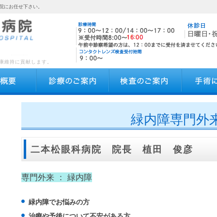
院にお任せ下さい。
康維持に貢献します。
病院概要
診療のご案内
検査のご案
緑内障専門外
二本松眼科病院 院長 植田 俊彦
専門外来 ：
緑内障
緑内障でお悩みの方
治療や予後について不安がある方