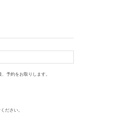
後、予約をお取りします。
ん※
せください。