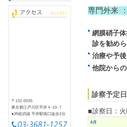
専門外来 
網膜硝子体
診を勧め
治療や予後
他院からの
診察予定日
〒132-0035
東京都江戸川区平井４-10-７
■診察日：
●JR総武線 平井駅南口徒歩2分
8月